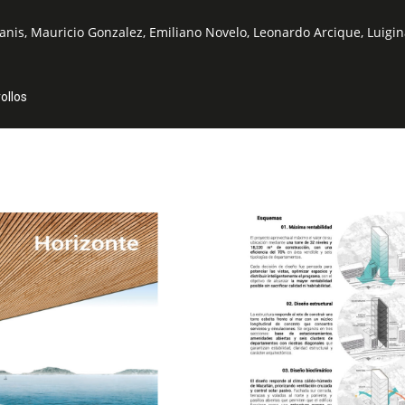
anis, Mauricio Gonzalez, Emiliano Novelo, Leonardo Arcique, Luigi
ollos