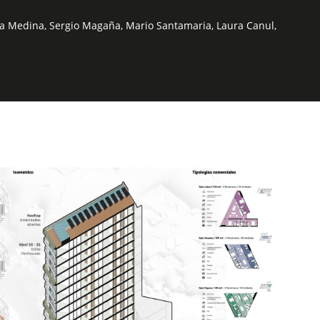
na Medina, Sergio Magaña, Mario Santamaria, Laura Canul,