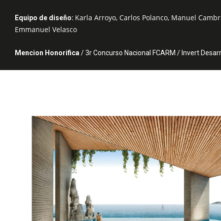
Karla Arroyo, Carlos Polanco, Manuel Cambr
Equipo de diseño:
Emmanuel Velasco
Mencion Honorifica
/ 3r Concurso Nacional FCARM / Invert Desarr